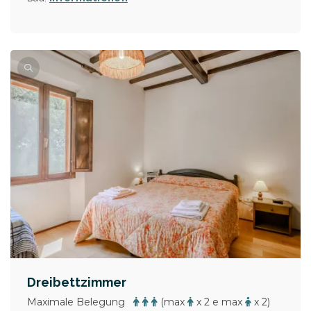
Dreibettzimmer
Maximale Belegung
(max
x 2 e max
x 2)