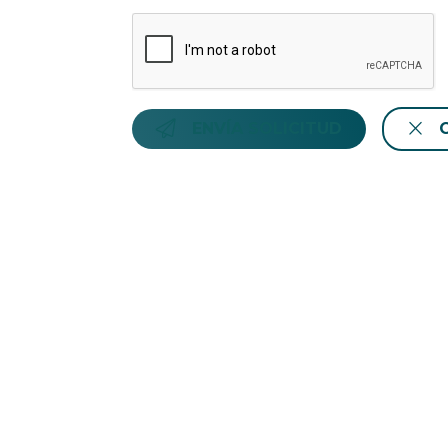
ENVÍA SOLICITUD
Hotiday Grosseto Podere
Str. di Torre Trappola, 1 Grosseto 58100
info@hotiday.it
- +39 02 8294 1859
CIN: IT053011B5I3A2J36S