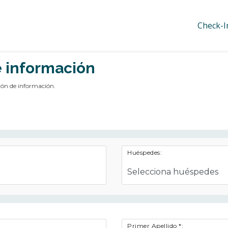
Check-I
e información
ión de información.
Huéspedes:
Primer Apellido *: